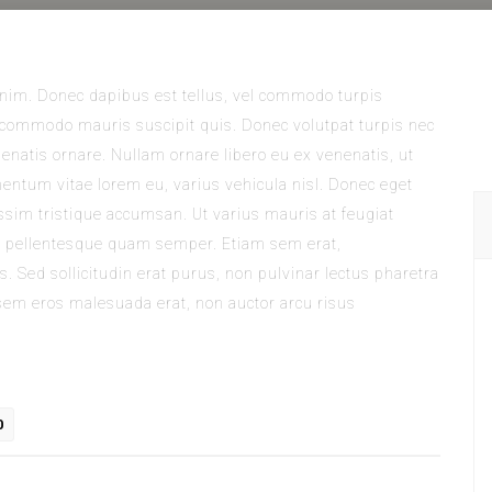
t enim. Donec dapibus est tellus, vel commodo turpis
t commodo mauris suscipit quis. Donec volutpat turpis nec
natis ornare. Nullam ornare libero eu ex venenatis, ut
entum vitae lorem eu, varius vehicula nisl. Donec eget
nissim tristique accumsan. Ut varius mauris at feugiat
et pellentesque quam semper. Etiam sem erat,
. Sed sollicitudin erat purus, non pulvinar lectus pharetra
sem eros malesuada erat, non auctor arcu risus
0