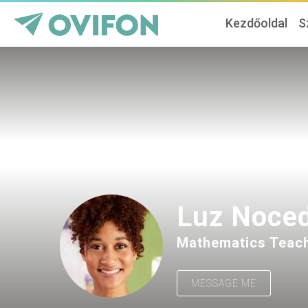
Kezdőoldal
S
Luz Noce
Mathematics Teac
MESSAGE ME