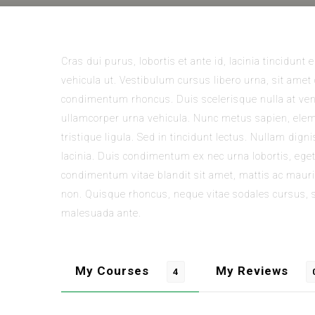
Cras dui purus, lobortis et ante id, lacinia tincidun
vehicula ut. Vestibulum cursus libero urna, sit ame
condimentum rhoncus. Duis scelerisque nulla at vene
ullamcorper urna vehicula. Nunc metus sapien, elem
tristique ligula. Sed in tincidunt lectus. Nullam dig
lacinia. Duis condimentum ex nec urna lobortis, eg
condimentum vitae blandit sit amet, mattis ac mauris
non. Quisque rhoncus, neque vitae sodales cursus, 
malesuada ante.
My Courses
My Reviews
4