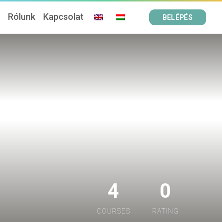
ó
Rólunk
Kapcsolat
BELÉPÉS
4
0
COURSES
RATING