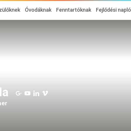
zülőknek
Óvodáknak
Fenntartóknak
Fejlődési napl
da
her