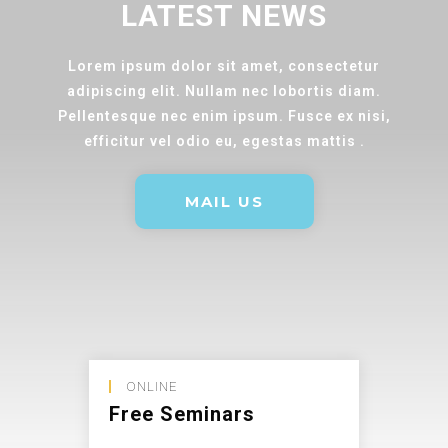
LATEST NEWS
Lorem ipsum dolor sit amet, consectetur
adipiscing elit. Nullam nec lobortis diam.
Pellentesque nec enim ipsum. Fusce ex nisi,
efficitur vel odio eu, egestas mattis .
MAIL US
ONLINE
Free Seminars