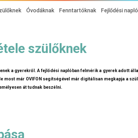
zülőknek
Óvodáknak
Fenntartóknak
Fejlődési napl
étele szülőknek
enek a gyerekről. A fejlődési naplóban felmérik a gyerek adott áll
 de most már OVIFON segítségével már digitálisan megkapja a szül
zemélyesen át tudnak beszélni.
pása