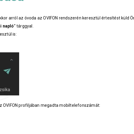
kkor arról az óvoda az OVIFON rendszerén keresztül értesítést küld Ö
i napló
” tárggyal.
sztül is:
az OVIFON profiljában megadta mobiltelefonszámát: