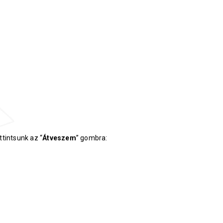
ttintsunk az “
Átveszem
” gombra: