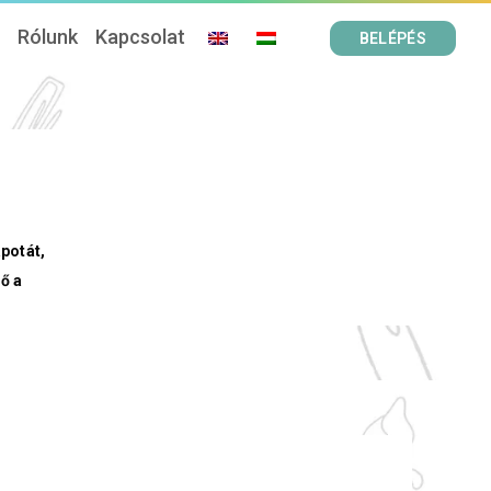
ó
Rólunk
Kapcsolat
BELÉPÉS
apotát,
ő a