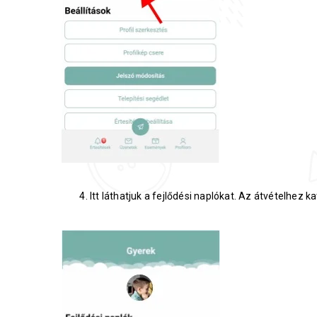
Itt láthatjuk a fejlődési naplókat. Az átvételhez ka