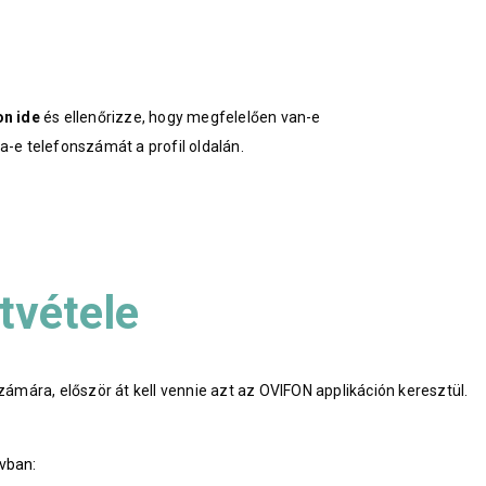
on ide
és ellenőrizze, hogy megfelelően van-e
a-e telefonszámát a profil oldalán.
átvétele
zámára, először át kell vennie azt az OVIFON applikáción keresztül.
vban: