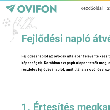
Kezdőoldal
S
Fejlődési napló átv
Fejlődési naplót az óvodák általában félévente készít
képességeit. Korábban ezt papír alapon tették meg,
részletes fejlődési naplót, amit utána az ovónővel s
1. Értesítés megka